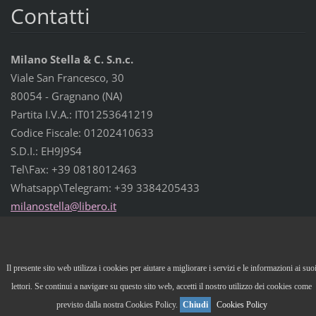
Contatti
Milano Stella & C. S.n.c.
Viale San Francesco, 30
80054 - Gragnano (NA)
Partita I.V.A.: IT01253641219
Codice Fiscale: 01202410633
S.D.I.: EH9J9S4
Tel\Fax: +39 0818012463
Whatsapp\Telegram: +39 3384205433
milanost
ella@lib
ero.it
© 2012 Tutti i diritti riservati.
Il presente sito web utilizza i cookies per aiutare a migliorare i servizi e le informazioni ai suo
Powered by
Webnode
lettori. Se continui a navigare su questo sito web, accetti il nostro utilizzo dei cookies come
previsto dalla nostra Cookies Policy.
Chiudi
Cookies Policy