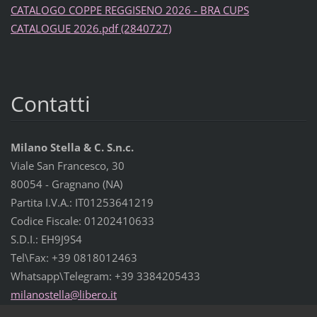
CATALOGO COPPE REGGISENO 2026 - BRA CUPS
CATALOGUE 2026.pdf (2840727)
Contatti
Milano Stella & C. S.n.c.
Viale San Francesco, 30
80054 - Gragnano (NA)
Partita I.V.A.: IT01253641219
Codice Fiscale: 01202410633
S.D.I.: EH9J9S4
Tel\Fax: +39 0818012463
Whatsapp\Telegram: +39 3384205433
milanost
ella@lib
ero.it