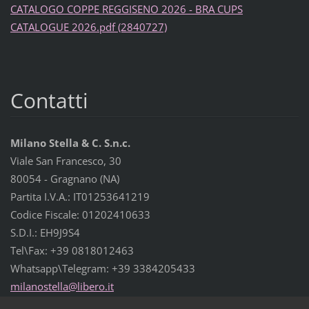
CATALOGO COPPE REGGISENO 2026 - BRA CUPS
CATALOGUE 2026.pdf (2840727)
Contatti
Milano Stella & C. S.n.c.
Viale San Francesco, 30
80054 - Gragnano (NA)
Partita I.V.A.: IT01253641219
Codice Fiscale: 01202410633
S.D.I.: EH9J9S4
Tel\Fax: +39 0818012463
Whatsapp\Telegram: +39 3384205433
milanost
ella@lib
ero.it