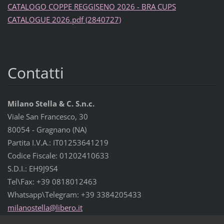
CATALOGO COPPE REGGISENO 2026 - BRA CUPS
CATALOGUE 2026.pdf (2840727)
Contatti
Milano Stella & C. S.n.c.
Viale San Francesco, 30
80054 - Gragnano (NA)
Partita I.V.A.: IT01253641219
Codice Fiscale: 01202410633
S.D.I.: EH9J9S4
Tel\Fax: +39 0818012463
Whatsapp\Telegram: +39 3384205433
milanost
ella@lib
ero.it