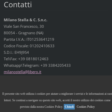
Contatti
Milano Stella & C. S.n.c.
Viale San Francesco, 30
80054 - Gragnano (NA)
Partita I.V.A.: IT01253641219
Codice Fiscale: 01202410633
S.D.I.: EH9J9S4
Tel\Fax: +39 0818012463
Whatsapp\Telegram: +39 3384205433
milanost
ella@lib
ero.it
© 2012 Tutti i diritti riservati.
Il presente sito web utilizza i cookies per aiutare a migliorare i servizi e le informazioni ai suo
Powered by
Webnode
lettori. Se continui a navigare su questo sito web, accetti il nostro utilizzo dei cookies come
previsto dalla nostra Cookies Policy.
Chiudi
Cookies Policy
Visualizza:
Versione Mobile
|
Versione Desktop